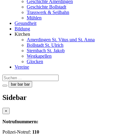
Geschichte Amerdingen
Geschichte Bollstadt
Trasswerk & Seilbahn
Mühlen
Gesundheit
Bildung
Kirchen
Amerdingen St. Vitus und St. Anna
Bollstadt St. Ulrich
Sternbach St. Jakob
Wegkapellen
Glocken
Vereine
bar
bar
bar
Sidebar
×
Notrufnummern:
Polizei-Notruf:
110