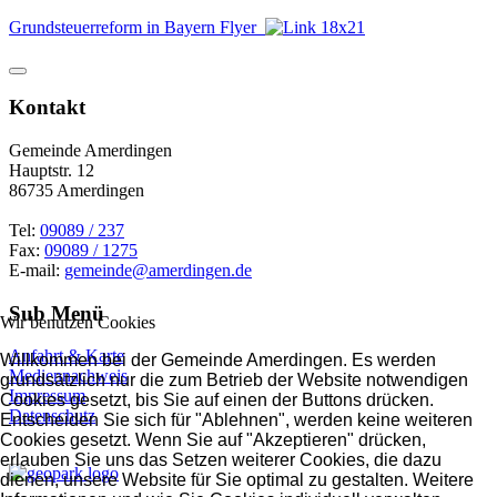
Grundsteuerreform in Bayern Flyer
Kontakt
Gemeinde Amerdingen
Hauptstr. 12
86735 Amerdingen
Tel:
09089 / 237
Fax:
09089 / 1275
E-mail:
gemeinde@amerdingen.de
Sub Menü
Wir benutzen Cookies
Anfahrt & Karte
Willkommen bei der Gemeinde Amerdingen. Es werden
Mediennachweis
grundsätzlich nur die zum Betrieb der Website notwendigen
Impressum
Cookies gesetzt, bis Sie auf einen der Buttons drücken.
Datenschutz
Entscheiden Sie sich für "Ablehnen", werden keine weiteren
Cookies gesetzt. Wenn Sie auf "Akzeptieren" drücken,
erlauben Sie uns das Setzen weiterer Cookies, die dazu
dienen, unsere Website für Sie optimal zu gestalten. Weitere