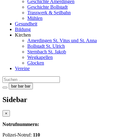
Geschichte Amerdingen
Geschichte Bollstadt
Trasswerk & Seilbahn
Mühlen
Gesundheit
Bildung
Kirchen
Amerdingen St. Vitus und St. Anna
Bollstadt St. Ulrich
Sternbach St. Jakob
Wegkapellen
Glocken
Vereine
bar
bar
bar
Sidebar
×
Notrufnummern:
Polizei-Notruf:
110