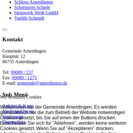
Schloss Amerdingen
Schreinerei Schiele
Steinwerk Weiß GmbH
Vanlife Schmidt
Kontakt
Gemeinde Amerdingen
Hauptstr. 12
86735 Amerdingen
Tel:
09089 / 237
Fax:
09089 / 1275
E-mail:
gemeinde@amerdingen.de
Sub Menü
Wir benutzen Cookies
Anfahrt & Karte
Willkommen bei der Gemeinde Amerdingen. Es werden
Mediennachweis
grundsätzlich nur die zum Betrieb der Website notwendigen
Impressum
Cookies gesetzt, bis Sie auf einen der Buttons drücken.
Datenschutz
Entscheiden Sie sich für "Ablehnen", werden keine weiteren
Cookies gesetzt. Wenn Sie auf "Akzeptieren" drücken,