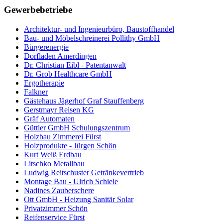
Gewerbebetriebe
Architektur- und Ingenieurbüro, Baustoffhandel
Bau- und Möbelschreinerei Pollithy GmbH
Bürgerenergie
Dorfladen Amerdingen
Dr. Christian Eibl - Patentanwalt
Dr. Grob Healthcare GmbH
Ergotherapie
Falkner
Gästehaus Jägerhof Graf Stauffenberg
Gerstmayr Reisen KG
Gräf Automaten
Güttler GmbH Schulungszentrum
Holzbau Zimmerei Fürst
Holzprodukte - Jürgen Schön
Kurt Weiß Erdbau
Litschko Metallbau
Ludwig Reitschuster Getränkevertrieb
Montage Bau - Ulrich Schiele
Nadines Zauberschere
Ott GmbH - Heizung Sanitär Solar
Privatzimmer Schön
Reifenservice Fürst